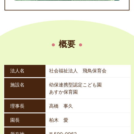
概要
法人名
社会福祉法人 飛鳥保育会
施設名
幼保連携型認定こども園
あすか保育園
理事長
高橋 事久
園長
柏木 愛
所在地
〒590-0962