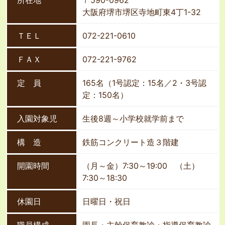
大阪府堺市堺区寺地町東4丁1-32
ＴＥＬ
072-221-0610
ＦＡＸ
072-221-9762
定 員
165名（1号認定：15名／2・3号認
定：150名）
入園対象児
生後8週～小学校就学前まで
構 造
鉄筋コンクリート造３階建
開園時間
（月～金）7:30～19:00 （土）
7:30～18:30
休園日
日曜日・祝日
職員構成
園長・主幹保育教諭・指導保育教諭