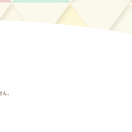
せん。
。
。