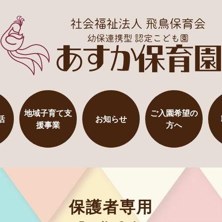
地域子育て支
ご入園希望の
活
お知らせ
援事業
方へ
保護者専用