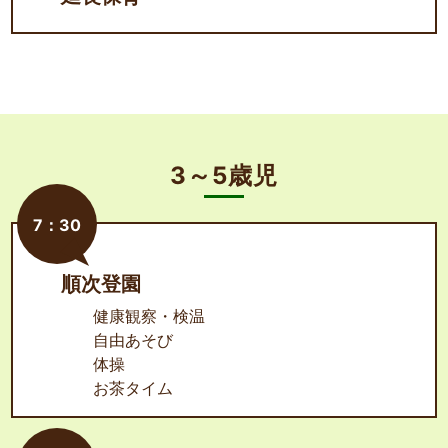
3～5歳児
7：30
順次登園
健康観察・検温
自由あそび
体操
お茶タイム