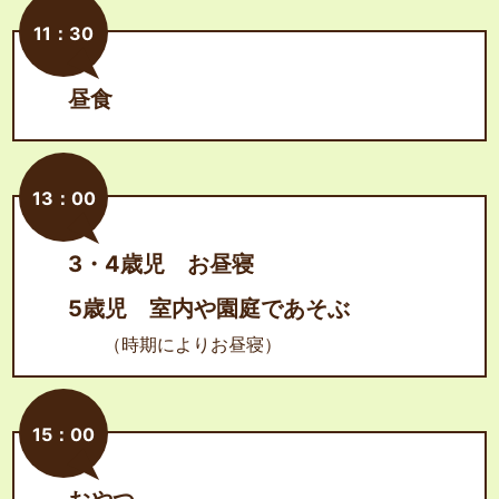
11：30
昼食
13：00
3・4歳児 お昼寝
5歳児 室内や園庭であそぶ
（時期によりお昼寝）
15：00