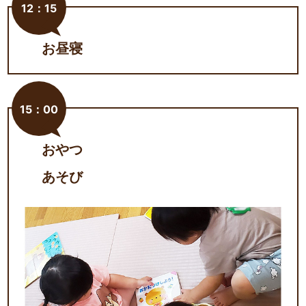
12：15
お昼寝
15：00
おやつ
あそび