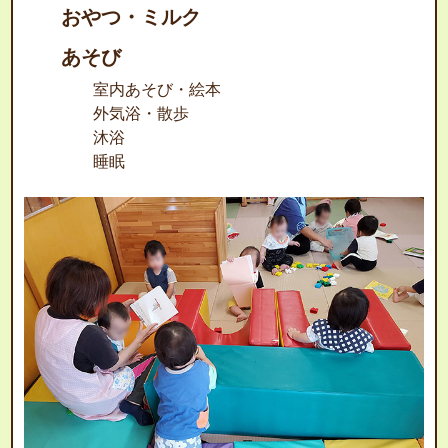
おやつ・ミルク
あそび
室内あそび・絵本
外気浴・散歩
沐浴
睡眠