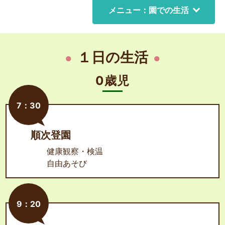
メニュー：園での生活
１日の生活
0歳児
7：30
順次登園
健康観察・検温
自由あそび
9：20