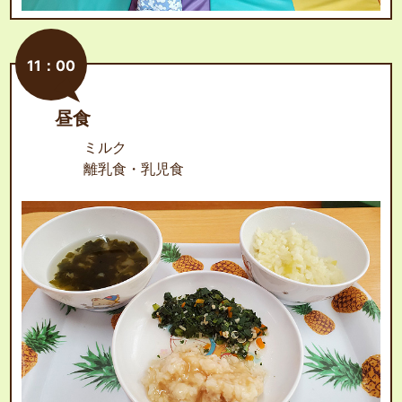
11：00
昼食
ミルク
離乳食・乳児食